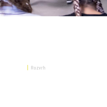
ROZVRH
Domů
Rozvrh