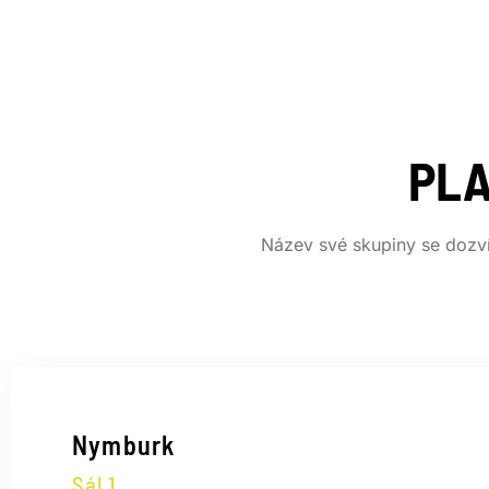
PLA
Název své skupiny se dozví
Nymburk
Sál 1